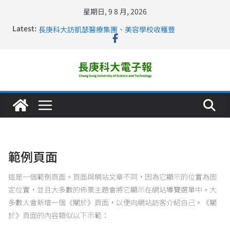
星期日, 9 8 月, 2026
深化永續醫療 長庚科大攜菲、印頂尖大學跨國合作
Latest:
長庚科大訪凱瑟醫療集團、美容學校收穫豐
跨海築夢 長庚科大赴美直擊健康平權與智慧照護實踐
仁德醫專與長庚科大締結策略聯盟 培育護理尖兵
長庚科大連四年穩居《遠見》醫學大學第5名 辦學實力再
獲肯定
範例頁面
這是一個範例頁面。頁面與網站文章不同，因為它顯示的位置為固
定位置，並且大多數的佈景主題會將它顯示在網站導覽選單中。大
多數人會新增一個《關於》頁面，以便向網站訪客介紹自己。《關
於》頁面的內容類似以下示範：